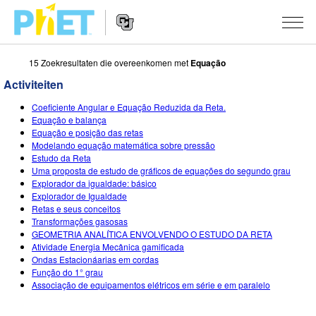
15 Zoekresultaten die overeenkomen met
Equação
Zoek
de
Activiteiten
PhET
Website
Website
SIMULATIES
Coeficiente Angular e Equação Reduzida da Reta.
Navigation
Equação e balança
All Sims
Equação e posição das retas
STUDIO
Modelando equação matemática sobre pressão
Estudo da Reta
Fysica
About Studio
ONDERWIJS
Uma proposta de estudo de gráficos de equações do segundo grau
Explorador da igualdade: básico
Wiskunde
Customizable Sims
Activiteiten
ONDERZOEK
Explorador de Igualdade
Retas e seus conceitos
Chemie
Start a Free Trial
Deel je activiteiten
INITIATIVES
Transformações gasosas
GEOMETRIA ANALÍTICA ENVOLVENDO O ESTUDO DA RETA
Aardrijkskunde
Purchase a License
Activity Contribution Guidelines
Inclusive Design
LOG IN / REGISTREER
Atividade Energia Mecânica gamificada
Ondas Estacionáarias em cordas
Biologie
Virtual Workshops
PhET Global
Função do 1° grau
Associação de equipamentos elétricos em série e em paralelo
LOG IN / REGISTREER
Vertaalde simulaties
Professional Learning with PhET
Data Fluency