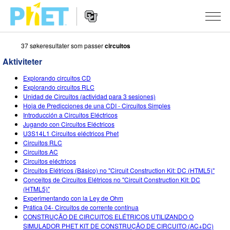
37 søkeresultater som passer
circuitos
Search
the
Aktiviteter
PhET
Website
Website
SIMULERINGER
Explorando circuitos CD
Navigation
Explorando circuitos RLC
All Sims
Unidad de Circuitos (actividad para 3 sesiones)
STUDIO
Hoja de Predicciones de una CDI - Circuitos Simples
Introducción a Circuitos Eléctricos
Fysikk
About Studio
TEACHING
Jugando con Circuitos Eléctricos
U3S14L1 Circuitos eléctricos Phet
Matte
Customizable Sims
Bla i aktiviteter
FORSKNING
Circuitos RLC
Circuitos AC
Kjemi
Start a Free Trial
Del dine aktiviteter
INITIATIVES
Circuitos eléctricos
Circuitos Elétricos (Básico) no "Circuit Construction Kit: DC (HTML5)"
Geofag
Purchase a License
Activity Contribution Guidelines
Inclusive Design
LOGG INN / REGISTER
Conceitos de Circuitos Elétricos no "Circuit Construction Kit: DC
(HTML5)"
Biologi
Virtual Workshops
PhET Global
Experimentando con la Ley de Ohm
Prática 04- Circuitos de corrente contínua
LOGG INN / REGISTER
Oversatte simuleringer
Professional Learning with PhET
Data Fluency
CONSTRUÇÃO DE CIRCUITOS ELÉTRICOS UTILIZANDO O
SIMULADOR PHET KIT DE CONSTRUÇÃO DE CIRCUITO (AC+DC)