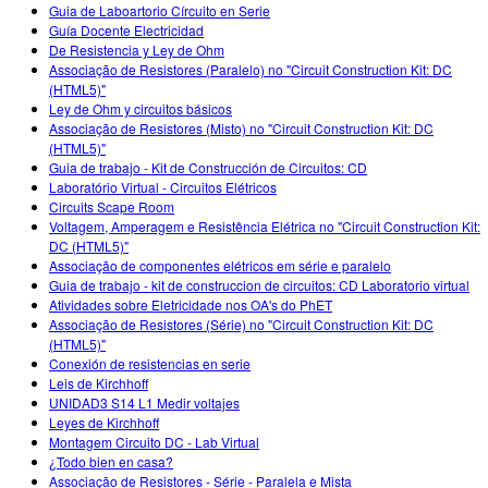
Customizable Sims
Teaching with PhET
Guia de Laboartorio Círcuito en Serie
DEIB in STEM Ed
Guía Docente Electricidad
De Resistencia y Ley de Ohm
SceneryStack OSE
Associação de Resistores (Paralelo) no "Circuit Construction Kit: DC
(HTML5)"
Impact Report
Ley de Ohm y circuitos básicos
Associação de Resistores (Misto) no "Circuit Construction Kit: DC
(HTML5)"
Guia de trabajo - Kit de Construcción de Circuitos: CD
Laboratório Virtual - Circuitos Elétricos
Circuits Scape Room
Voltagem, Amperagem e Resistência Elétrica no "Circuit Construction Kit:
DC (HTML5)"
Associação de componentes elétricos em série e paralelo
Guia de trabajo - kit de construccion de circuitos: CD Laboratorio virtual
Atividades sobre Eletricidade nos OA's do PhET
Associação de Resistores (Série) no "Circuit Construction Kit: DC
(HTML5)"
Conexión de resistencias en serie
Leis de Kirchhoff
UNIDAD3 S14 L1 Medir voltajes
Leyes de Kirchhoff
Montagem Circuito DC - Lab Virtual
¿Todo bien en casa?
Associação de Resistores - Série - Paralela e Mista