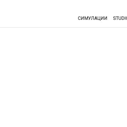
СИМУЛАЦИИ
STUDI
All Sims
Abou
Cust
Физика
Start
Математика
Purc
Хемија
Географија
Биологија
Преведени симулац
Customizable Sims