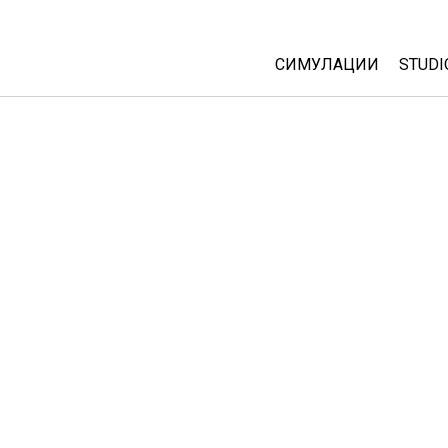
СИМУЛАЦИИ
STUDI
All Sims
Abou
Cust
Физика
Start
Математика
Purc
Хемија
Географија
Биологија
Преведени симулац
Customizable Sims