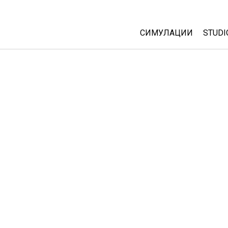
СИМУЛАЦИИ
STUDI
All Sims
Abou
Cust
Физика
Start
Математика
Purc
Хемија
Географија
Биологија
Преведени симулац
Customizable Sims