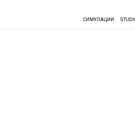
СИМУЛАЦИИ
STUDI
All Sims
Abou
Cust
Физика
Start
Математика
Purc
Хемија
Географија
Биологија
Преведени симулац
Customizable Sims