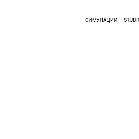
СИМУЛАЦИИ
STUDI
All Sims
Abou
Cust
Физика
Start
Математика
Purc
Хемија
Географија
Биологија
Преведени симулац
Customizable Sims