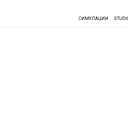
СИМУЛАЦИИ
STUDI
All Sims
Abou
Cust
Физика
Start
Математика
Purc
Хемија
Географија
Биологија
Преведени симулац
Customizable Sims