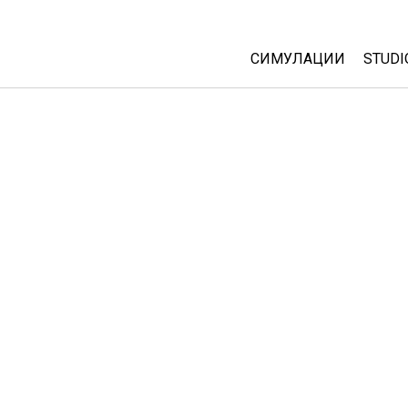
СИМУЛАЦИИ
STUDI
All Sims
Abou
Cust
Физика
Start
Математика
Purc
Хемија
Географија
Биологија
Преведени симулац
Customizable Sims