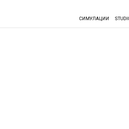
СИМУЛАЦИИ
STUDI
All Sims
Abou
Cust
Физика
Start
Математика
Purc
Хемија
Географија
Биологија
Преведени симулац
Customizable Sims