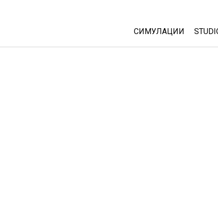
СИМУЛАЦИИ
STUDI
All Sims
Abou
Cust
Физика
Start
Математика
Purc
Хемија
Географија
Биологија
Преведени симулац
Customizable Sims