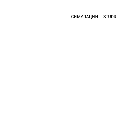
СИМУЛАЦИИ
STUDI
All Sims
Abou
Cust
Физика
Start
Математика
Purc
Хемија
Географија
Биологија
Преведени симулац
Customizable Sims