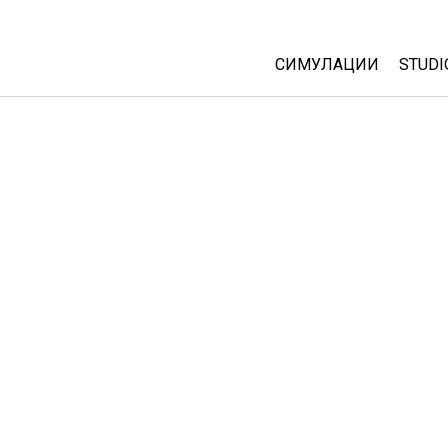
СИМУЛАЦИИ
STUDI
All Sims
Abou
Cust
Физика
Start
Математика
Purc
Хемија
Географија
Биологија
Преведени симулац
Customizable Sims