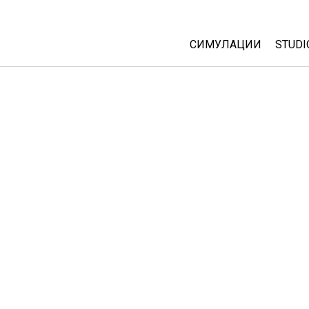
СИМУЛАЦИИ
STUDI
All Sims
Abou
Cust
Физика
Start
Математика
Purc
Хемија
Географија
Биологија
Преведени симулац
Customizable Sims