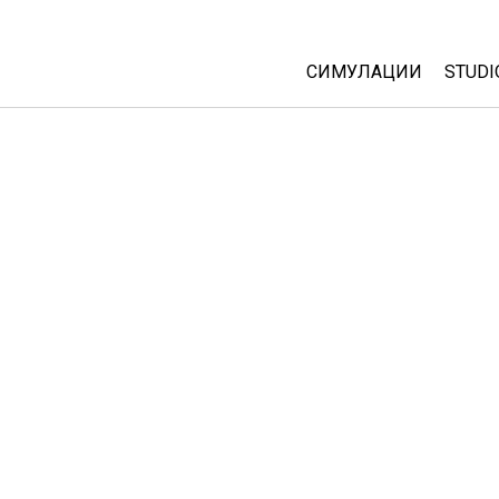
СИМУЛАЦИИ
STUDI
All Sims
Abou
Cust
Физика
Start
Математика
Purc
Хемија
Географија
Биологија
Преведени симулац
Customizable Sims