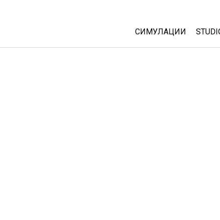
СИМУЛАЦИИ
STUDI
All Sims
Abou
Cust
Физика
Start
Математика
Purc
Хемија
Географија
Биологија
Преведени симулац
Customizable Sims