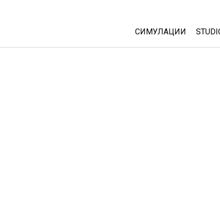
СИМУЛАЦИИ
STUDI
All Sims
Abou
Cust
Физика
Start
Математика
Purc
Хемија
Географија
Биологија
Преведени симулац
Customizable Sims