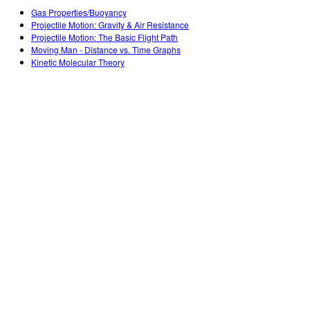
Customizable Sims
Teaching with PhET
DEIB in STEM Ed
Gas Properties/Buoyancy
Projectile Motion: Gravity & Air Resistance
SceneryStack OSE
Projectile Motion: The Basic Flight Path
Moving Man - Distance vs. Time Graphs
Impact Report
Kinetic Molecular Theory