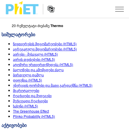
20 რეზულტატი ძიებაზე
Thermo
Search
the
სიმულატორები
PhET
Website
Website
ᲡᲘᲛᲣᲚᲐᲪᲘᲔᲑᲘ
ნივთიერების მდგომარეობები (HTML5)
Navigation
აგრეგატული მდგომარეობები (HTML5)
All Sims
აირები - შესავალი (HTML5)
STUDIO
აირის თვისებები (HTML5)
ატომური ურთიერთქმედება (HTML5)
ფიზიკა
About Studio
TEACHING
ბალონები და ამომგდები ძალა
ბირთვული დაშლა
მათემატიკა
Customizable Sims
აქტივობების ჩამონათვალი
ᲙᲕᲚᲔᲕᲔᲑᲘ
დიფუზია (HTML5)
ენერგიის ფორმები და მათი გარდაქმნა (HTML5)
ქიმია
Start a Free Trial
გააზიარე შენი აქტივობები
INITIATIVES
მიკროტალღები
რეაქციები და შედეგები
ბუნებისმეტყველება
Purchase a License
Activity Contribution Guidelines
Inclusive Design
ᲨᲔᲡᲕᲚᲐ / ᲠᲔᲒᲘᲡᲢᲠᲐᲪᲘᲐ
შექცევადი რეაქციები
ხახუნი (HTML5)
ბიოლოგია
Virtual Workshops
PhET Global
The Greenhouse Effect
Plinko Probability (HTML5)
ᲨᲔᲡᲕᲚᲐ / ᲠᲔᲒᲘᲡᲢᲠᲐᲪᲘᲐ
თარგმნილი სიმ-ები
Professional Learning with PhET
Data Fluency
აქტივობები