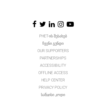
PHET-ᲘᲡ ᲨᲔᲡᲐᲮᲔᲑ
ᲩᲕᲔᲜᲘ ᲒᲣᲜᲓᲘ
OUR SUPPORTERS
PARTNERSHIPS
ACCESSIBILITY
OFFLINE ACCESS
HELP CENTER
PRIVACY POLICY
ᲡᲐᲬᲧᲘᲡᲘ ᲙᲝᲓᲘ
LICENSING