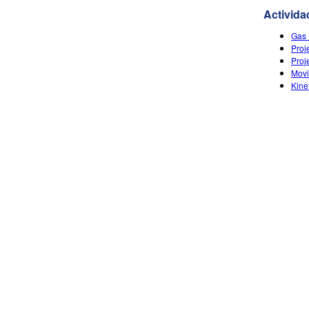
Activida
Gas 
Proj
Proj
Movi
Kine