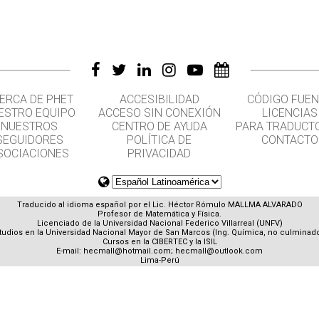
ERCA DE PHET
ACCESIBILIDAD
CÓDIGO FUEN
ESTRO EQUIPO
ACCESO SIN CONEXIÓN
LICENCIAS
NUESTROS
CENTRO DE AYUDA
PARA TRADUCT
SEGUIDORES
POLÍTICA DE
CONTACTO
SOCIACIONES
PRIVACIDAD
Traducido al idioma español por el Lic. Héctor Rómulo MALLMA ALVARADO
Profesor de Matemática y Física.
Licenciado de la Universidad Nacional Federico Villarreal (UNFV)
tudios en la Universidad Nacional Mayor de San Marcos (Ing. Química, no culminad
Cursos en la CIBERTEC y la ISIL
E-mail:
hecmall@hotmail.com
;
hecmall@outlook.com
Lima-Perú