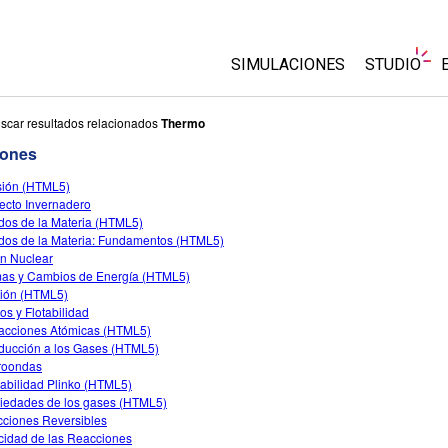
SIMULACIONES
STUDIO
Todas las simulaciones
About Stu
scar resultados relacionados
Thermo
Customiz
iones
Física
Comience 
sión (HTML5)
Matemáticas y Estadísticas
fecto Invernadero
Comprar u
Química
dos de la Materia (HTML5)
dos de la Materia: Fundamentos (HTML5)
La Tierra y el Espacio
ón Nuclear
Biología
as y Cambios de Energía (HTML5)
ción (HTML5)
Simulaciones traducidas
os y Flotabilidad
racciones Atómicas (HTML5)
Customizable Sims
oducción a los Gases (HTML5)
roondas
abilidad Plinko (HTML5)
iedades de los gases (HTML5)
ciones Reversibles
cidad de las Reacciones