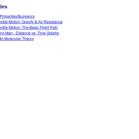
des
Properties/Buoyancy
ectile Motion: Gravity & Air Resistance
ectile Motion: The Basic Flight Path
ng Man - Distance vs. Time Graphs
tic Molecular Theory