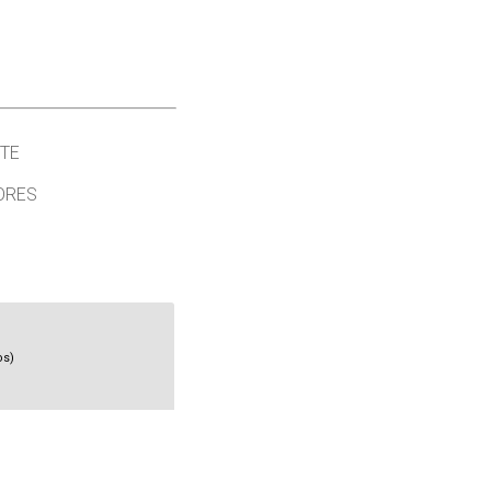
TE
ORES
os)