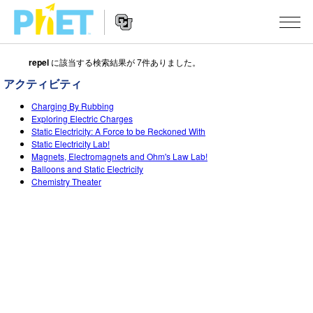
repel
に該当する検索結果が 7件ありました。
Search
the
アクティビティ
PhET
Website
Website
シミュレーション
Charging By Rubbing
Navigation
Exploring Electric Charges
Static Electricity: A Force to be Reckoned With
All Sims
STUDIO
Static Electricity Lab!
Magnets, Electromagnets and Ohm's Law Lab!
物理
About Studio
TEACHING
Balloons and Static Electricity
Chemistry Theater
Customizable Sims
数学
アクティビティ一覧
研究
Start a Free Trial
化学
Contribute an Activity
INITIATIVES
Purchase a License
地球科学
Activity Contribution Guidelines
Inclusive Design
ログイン / 登録
Virtual Workshops
生物
PhET Global
ログイン / 登録
Professional Learning with PhET
翻訳版シミュレーション
Data Fluency