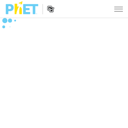
Search
the
PhET
Website
Website
シミュレーション
Navigation
All Sims
STUDIO
物理
About Studio
TEACHING
Customizable Sims
数学
アクティビティ一覧
研究
Start a Free Trial
化学
Contribute an Activity
INITIATIVES
Purchase a License
地球科学
Activity Contribution Guidelines
Inclusive Design
ログイン / 登録
Virtual Workshops
生物
PhET Global
ログイン / 登録
Professional Learning with PhET
翻訳版シミュレーション
Data Fluency