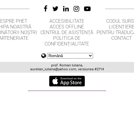
DESPRE PHET
ACCESIBILITATE
CODUL SUR
HIPA NOASTRĂ
ACCES OFFLINE
LICENȚIER
INĂTORII NOȘTRI
CENTRUL DE ASISTENȚĂ
PENTRU TRADUC
ARTENERIATE
POLITICA DE
CONTACT
CONFIDENȚIALITATE
prof. Roman Iuliana,
aurelian_iuliana@yahoo.com
, versiunea #2714
GET APPS FOR SCHOOLS