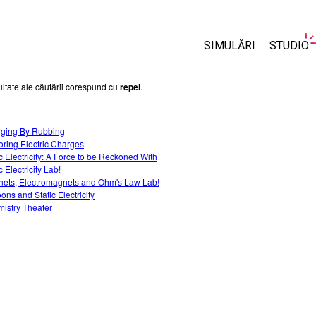
SIMULĂRI
STUDIO
Toate simulările
About 
ultate ale căutării corespund cu
repel
.
Custom
Fizică
Start a 
ging By Rubbing
Matematică și Statis
oring Electric Charges
Purcha
Chimie
ic Electricity: A Force to be Reckoned With
c Electricity Lab!
Științele Pământului 
ets, Electromagnets and Ohm's Law Lab!
Biologie
ons and Static Electricity
istry Theater
Simulări traduse
Customizable Sims