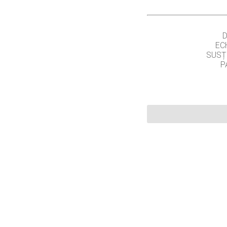
EC
SUSȚ
P