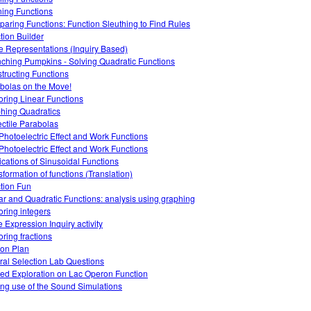
ning Functions
aring Functions: Function Sleuthing to Find Rules
tion Builder
 Representations (Inquiry Based)
ching Pumpkins - Solving Quadratic Functions
tructing Functions
bolas on the Move!
oring Linear Functions
hing Quadratics
ectile Parabolas
Photoelectric Effect and Work Functions
Photoelectric Effect and Work Functions
ications of Sinusoidal Functions
sformation of functions (Translation)
tion Fun
ar and Quadratic Functions: analysis using graphing
oring integers
 Expression Inquiry activity
oring fractions
on Plan
ral Selection Lab Questions
ed Exploration on Lac Operon Function
ng use of the Sound Simulations