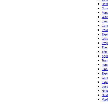
Defi
Comp
Func
Wave
Laun
Cons
Para
Expl
Grap
Proj
The 
The 
Appl
Tran
Func
Line
Expl
Gene
Expl
Less
Natu
Guid
Maki