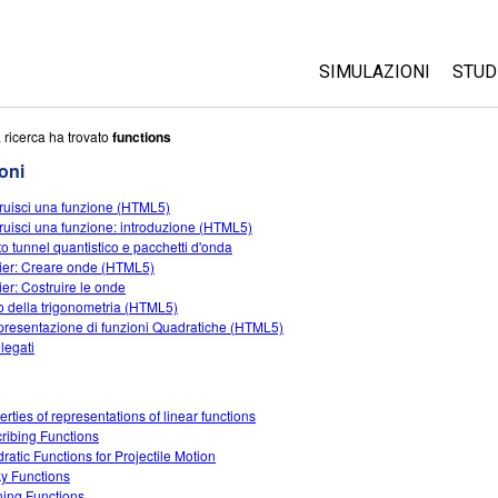
SIMULAZIONI
STUD
Tutte le simulazioni
Abo
 ricerca ha trovato
functions
Cus
oni
Fisica
Ini
ruisci una funzione (HTML5)
Matematica e statist
ruisci una funzione: introduzione (HTML5)
Acq
Chimica
tto tunnel quantistico e pacchetti d'onda
ier: Creare onde (HTML5)
Terra e Spazio
ier: Costruire le onde
Biologia
iro della trigonometria (HTML5)
resentazione di funzioni Quadratiche (HTML5)
Simulazione tradotte
 legati
Customizable Sims
erties of representations of linear functions
ribing Functions
ratic Functions for Projectile Motion
y Functions
ning Functions