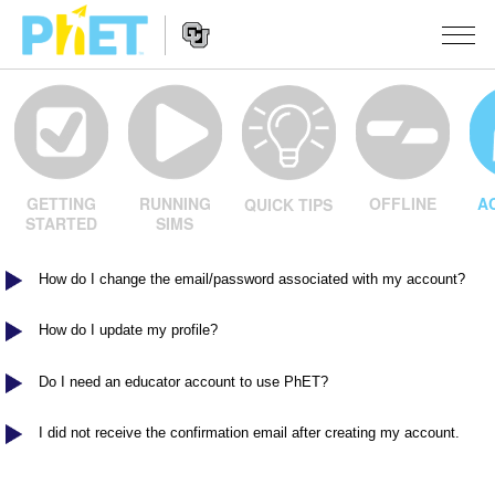
Keresés
a
PhET
Website
webhelyén
SZIMULÁCIÓK
Navigation
OFFLINE
A
GETTING
RUNNING
QUICK TIPS
Minden szim
STUDIO
STARTED
SIMS
Fizika
About Studio
OKTATÁS
How do I change the email/password associated with my account?
Matematika
Customizable Sims
Közreműködések áttekintése
KUTATÁS
Kémia
How do I update my profile?
Start a Free Trial
Ossza meg oktatási ötleteit
KEZDEMÉNYEZÉSEK
Földtudományok
Purchase a License
Activity Contribution Guidelines
Do I need an educator account to use PhET?
Befogadó tervezés
BEJELENTKEZÉS / REGISZTRÁCIÓ
Biológia
Virtual Workshops
PhET Global
I did not receive the confirmation email after creating my account.
BEJELENTKEZÉS / REGISZTRÁCIÓ
Lefordított szimulációk
Professional Learning with PhET
Data Fluency