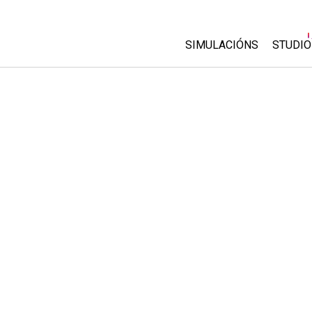
SIMULACIÓNS
STUDIO
All Sims
About
Custo
Física
Start 
Matemáticas
Purch
Química
Ciencias da Terra
Bioloxía
Simulacións traducidas
Customizable Sims