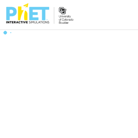
Search
the
PhET
Website