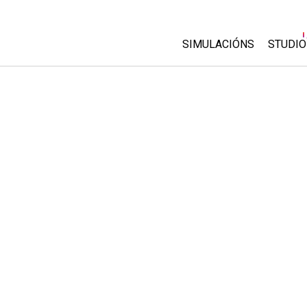
SIMULACIÓNS
STUDIO
All Sims
About
Custo
Física
Start 
Matemáticas
Purch
Química
Ciencias da Terra
Bioloxía
Simulacións traducidas
Customizable Sims