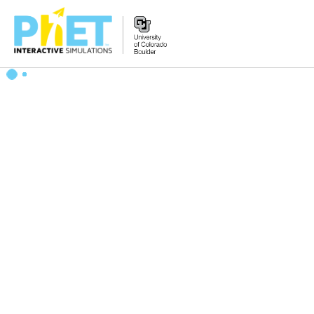
Search
the
PhET
Website