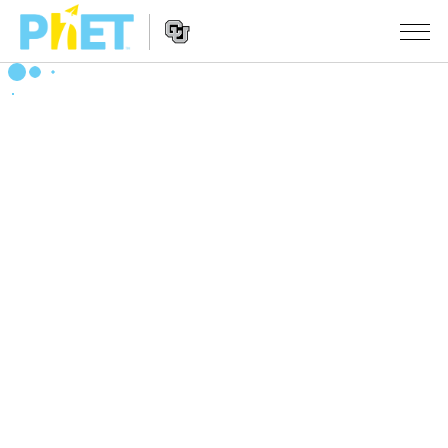
搜
索
PhET
Website
仿真程序
网
Navigation
站
All Sims
STUDIO
物理
About Studio
TEACHING
Customizable Sims
数学
浏览
搜索
Start a Free Trial
化学
分享你的活动
INITIATIVES
Purchase a License
地球科学
Activity Contribution Guidelines
Inclusive Design
登录/注册
生物
Virtual Workshops
PhET Global
登录/注册
Professional Learning with PhET
翻译仿真程序
Data Fluency