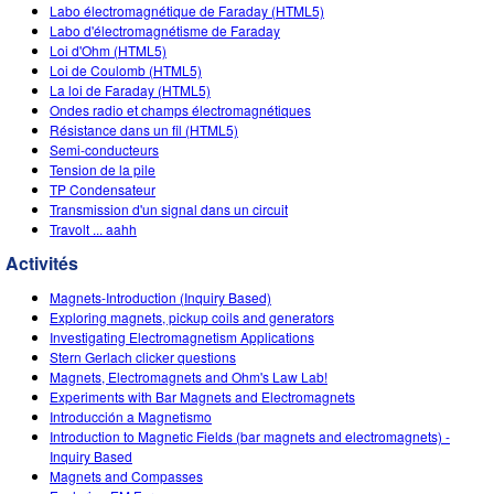
Customizable Sims
Teaching with PhET
Labo électromagnétique de Faraday (HTML5)
DEIB in STEM Ed
Labo d'électromagnétisme de Faraday
Loi d'Ohm (HTML5)
SceneryStack OSE
Loi de Coulomb (HTML5)
La loi de Faraday (HTML5)
Impact Report
Ondes radio et champs électromagnétiques
Résistance dans un fil (HTML5)
Semi-conducteurs
Tension de la pile
TP Condensateur
Transmission d'un signal dans un circuit
Travolt ... aahh
Activités
Magnets-Introduction (Inquiry Based)
Exploring magnets, pickup coils and generators
Investigating Electromagnetism Applications
Stern Gerlach clicker questions
Magnets, Electromagnets and Ohm's Law Lab!
Experiments with Bar Magnets and Electromagnets
Introducción a Magnetismo
Introduction to Magnetic Fields (bar magnets and electromagnets) -
Inquiry Based
Magnets and Compasses