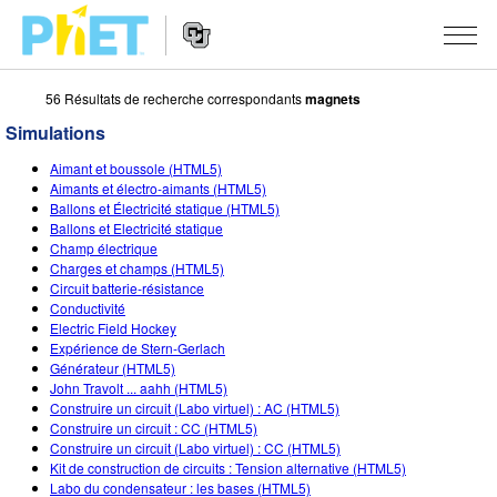
56 Résultats de recherche correspondants
magnets
Rechercher
sur
Simulations
le
Website
site
SIMULATIONS
Aimant et boussole (HTML5)
Navigation
PhET
Aimants et électro-aimants (HTML5)
Toutes les simulations
Ballons et Électricité statique (HTML5)
STUDIO
Ballons et Electricité statique
Champ électrique
Physique
About Studio
ENSEIGNEMENT
Charges et champs (HTML5)
Circuit batterie-résistance
Maths
Customizable Sims
Parcourir les activités
RECHERCHE
Conductivité
Electric Field Hockey
Chimie
Start a Free Trial
Partager vos activités
INITIATIVES
Expérience de Stern-Gerlach
Générateur (HTML5)
Sciences de la Terre
Purchase a License
Activity Contribution Guidelines
Design inclusif
S'IDENTIFIER / S'INSCRIRE
John Travolt ... aahh (HTML5)
Construire un circuit (Labo virtuel) : AC (HTML5)
Biologie
Ateliers virtuels
PhET mondial
Construire un circuit : CC (HTML5)
Construire un circuit (Labo virtuel) : CC (HTML5)
S'IDENTIFIER / S'INSCRIRE
Simulations traduites
Professional Learning with PhET
Data Fluency
Kit de construction de circuits : Tension alternative (HTML5)
Labo du condensateur : les bases (HTML5)