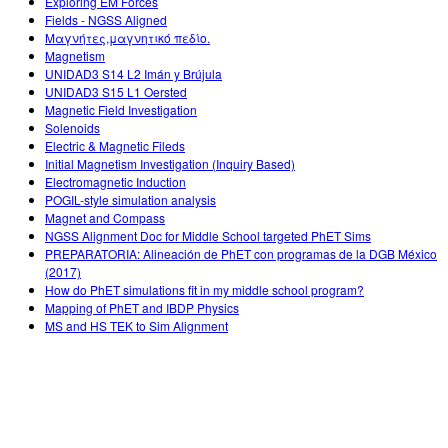
Exploring EM Forces
Fields - NGSS Aligned
Μαγνήτες,μαγνητικό πεδίο.
Magnetism
UNIDAD3 S14 L2 Imán y Brújula
UNIDAD3 S15 L1 Oersted
Magnetic Field Investigation
Solenoids
Electric & Magnetic Fileds
Initial Magnetism Investigation (Inquiry Based)
Electromagnetic Induction
POGIL-style simulation analysis
Magnet and Compass
NGSS Alignment Doc for Middle School targeted PhET Sims
PREPARATORIA: Alineación de PhET con programas de la DGB México
(2017)
How do PhET simulations fit in my middle school program?
Mapping of PhET and IBDP Physics
MS and HS TEK to Sim Alignment