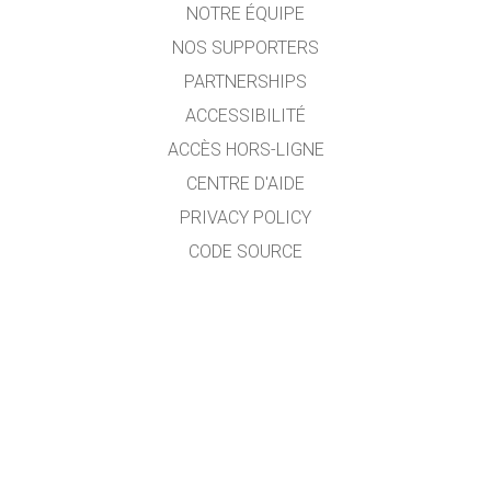
NOTRE ÉQUIPE
NOS SUPPORTERS
PARTNERSHIPS
ACCESSIBILITÉ
ACCÈS HORS-LIGNE
CENTRE D'AIDE
PRIVACY POLICY
CODE SOURCE
LICENCE
POUR LES TRADUCTEURS
CONTACT
Traduit en français par E. KEITH professeur de mathématiques au Collège Eugène
Delacroix (France). Certaines parties dépassant mes compétences scientifiques,
je serais heureux d'améliorer certaines traductions grâce à vos remarques faites
à l'adresse
emmanuel.keith@ac-normandie.fr