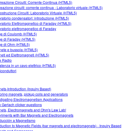
Creazione Circuiti: Corrente Continua (HTML5)
creazione circuiti: corrente continua - Laboratorio virtuale (HTML5)
Costruzione Circuiti: Laboratorio Virtuale (HTML5)
ratorio condensatori: introduzione (HTML5)
ratorio Elettromagnetico di Faraday (HTML5)
ratorio elettromagnetico di Faraday
e di Coulomb (HTML5)
e di Faraday (HTML5)
e di Ohm (HTML5)
ete e bussola (HTML5)
eti ed Elettromagneti (HTML5)
e Radio
stenza in un cavo elettrico (HTML5)
conduttori
ets-Introduction (Inquiry Based)
oring magnets, pickup coils and generators
stigating Electromagnetism Applications
n Gerlach clicker questions
ets, Electromagnets and Ohm's Law Lab!
riments with Bar Magnets and Electromagnets
oducción a Magnetismo
oduction to Magnetic Fields (bar magnets and electromagnets) - Inquiry Based
nets and Compasses