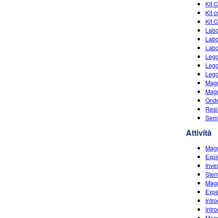
Kit 
Kit 
Kit 
Labo
Labo
Labo
Legg
Legg
Legg
Magn
Magn
Ond
Resi
Semi
Attività
Magn
Expl
Inve
Ster
Magn
Expe
Intr
Intr
Mag