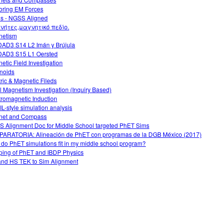
oring EM Forces
ds - NGSS Aligned
νήτες,μαγνητικό πεδίο.
netism
AD3 S14 L2 Imán y Brújula
AD3 S15 L1 Oersted
etic Field Investigation
noids
tric & Magnetic Fileds
ial Magnetism Investigation (Inquiry Based)
tromagnetic Induction
L-style simulation analysis
net and Compass
 Alignment Doc for Middle School targeted PhET Sims
ARATORIA: Alineación de PhET con programas de la DGB México (2017)
do PhET simulations fit in my middle school program?
ing of PhET and IBDP Physics
nd HS TEK to Sim Alignment