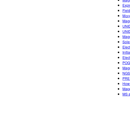
Expl
Fiel
Μαγ
Mag
UNID
UNID
Magn
Sole
Elec
Init
Elec
POGI
Mag
NGSS
PREP
How 
Mapp
MS a