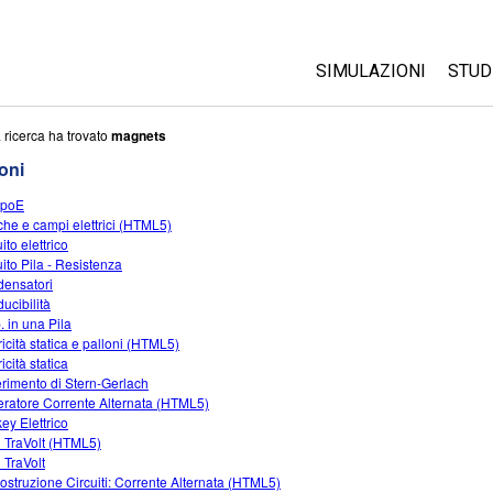
SIMULAZIONI
STUD
Tutte le simulazioni
Abo
 ricerca ha trovato
magnets
Cus
oni
Fisica
Ini
poE
Matematica e statist
che e campi elettrici (HTML5)
Acq
Chimica
ito elettrico
uito Pila - Resistenza
Terra e Spazio
ensatori
Biologia
ucibilità
. in una Pila
Simulazione tradotte
ricità statica e palloni (HTML5)
ricità statica
Customizable Sims
rimento di Stern-Gerlach
ratore Corrente Alternata (HTML5)
ey Elettrico
 TraVolt (HTML5)
 TraVolt
Costruzione Circuiti: Corrente Alternata (HTML5)