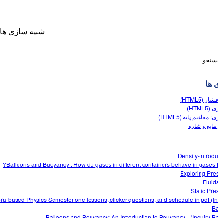
شبیه سازی ها
جستجو
 ها
تحت فشار 
شناوری
شناوری: مفاهیم پایه 
مايع و شاره
شبیه سازی 
Density-introdu
Sims
Balloons and Buoyancy : How do gases in different containers behave in gases fl
Exploring Pre
Fluid
Static Pre
ra-based Physics Semester one lessons, clicker questions, and schedule in pdf (In
Ba
Balloons and Bouyancy: An Introduction to Bouyancy - (Inquiry B