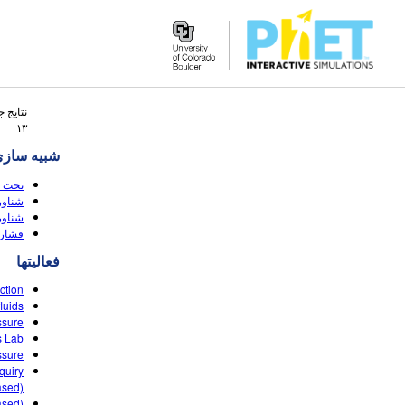
Search
نتایج 
the
۱۳
PhET
شبیه سازی
Website
(HTML5)
 (HTML5)
(HTML5)
فشار 
فعالیتها
ction
uids?
ssure
s Lab
ssure
quiry
sed)
ased)