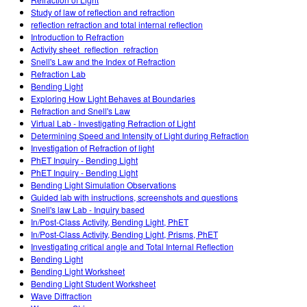
Customizable Sims
Teaching with PhET
DEIB ve STEM Ed
Study of law of reflection and refraction
reflection refraction and total internal reflection
SceneryStack OSE
Introduction to Refraction
Activity sheet_reflection_refraction
Impact Report
Snell's Law and the Index of Refraction
Refraction Lab
Bending Light
Exploring How Light Behaves at Boundaries
Refraction and Snell's Law
Virtual Lab - Investigating Refraction of Light
Determining Speed and Intensity of Light during Refraction
Investigation of Refraction of light
PhET Inquiry - Bending Light
PhET Inquiry - Bending Light
Bending Light Simulation Observations
Guided lab with instructions, screenshots and questions
Snell's law Lab - Inquiry based
In/Post-Class Activity, Bending Light, PhET
In/Post-Class Activity, Bending Light, Prisms, PhET
Investigating critical angle and Total Internal Reflection
Bending Light
Bending Light Worksheet
Bending Light Student Worksheet
Wave Diffraction