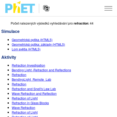
Počet nalezených výsledků vyhledávání pro
refraction
: 44
Vyhledávání
na
Simulace
webu
Website
PhET
SIMULACE
Geometrická optika (HTML5)
Navigation
Geometrická optika: základy (HTML5)
Všechny simulace
Lom světla (HTML5)
STUDIO
Aktivity
Fyzika
About Studio
VÝUKA
Refraction Investigation
Matematika
Customizable Sims
Procházet materiály
VÝZKUM
Bending Light -Refraction and Reflections
Refraction
Chemie
Start a Free Trial
Sdílejte své aktivity
BendingLight_Remote_Lab
INICIATIVY
Refraction
Přírodověda
Purchase a License
Refraction and Snell's Law Lab
Activity Contribution Guidelines
Inkluzivní design
PŘIHLÁSIT SE / REGISTROVAT
Wave Refraction and Reflection
Biologie
Refraction of Light
Virtuální dílny
PhET Global
Refraction in Glass Blocks
PŘIHLÁSIT SE / REGISTROVAT
Wave Refraction
Přeložené simulace
Professional Learning with PhET
Data Fluency
Refraction of Light
Refraction of Light