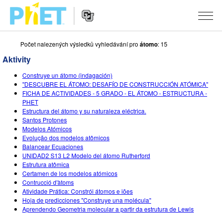
Počet nalezených výsledků vyhledávání pro
átomo
: 15
Vyhledávání
na
Aktivity
webu
Website
PhET
SIMULACE
Construye un átomo (indagación)
Navigation
"DESCUBRE EL ÁTOMO: DESAFÍO DE CONSTRUCCIÓN ATÓMICA"
Všechny simulace
FICHA DE ACTIVIDADES - 5 GRADO - EL ÁTOMO - ESTRUCTURA -
STUDIO
PHET
Estructura del átomo y su naturaleza eléctrica.
Fyzika
About Studio
VÝUKA
Santos Protones
Modelos Atómicos
Matematika
Customizable Sims
Procházet materiály
VÝZKUM
Evolução dos modelos atômicos
Balancear Ecuaciones
Chemie
Start a Free Trial
Sdílejte své aktivity
INICIATIVY
UNIDAD2 S13 L2 Modelo del átomo Rutherford
Estrutura atômica
Přírodověda
Purchase a License
Activity Contribution Guidelines
Inkluzivní design
PŘIHLÁSIT SE / REGISTROVAT
Certamen de los modelos atómicos
Contrucció d'àtoms
Biologie
Virtuální dílny
PhET Global
Atividade Prática: Constrói átomos e iões
Hoja de predicciones "Construye una molécula"
PŘIHLÁSIT SE / REGISTROVAT
Přeložené simulace
Professional Learning with PhET
Data Fluency
Aprendendo Geometria molecular a partir da estrutura de Lewis