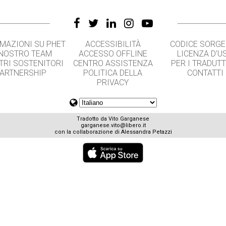
MAZIONI SU PHET
ACCESSIBILITÀ
CODICE SORG
 NOSTRO TEAM
ACCESSO OFFLINE
LICENZA D'U
TRI SOSTENITORI
CENTRO ASSISTENZA
PER I TRADUT
ARTNERSHIP
POLITICA DELLA
CONTATTI
PRIVACY
Tradotto da Vito Garganese
garganese.vito@libero.it
con la collaborazione di Alessandra Petazzi
GET APPS FOR SCHOOLS