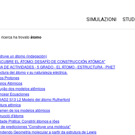
SIMULAZIONI
STUD
Tutte le simulazioni
Abo
 ricerca ha trovato
átomo
Cus
Fisica
Ini
truye un átomo (indagación)
Matematica e statist
SCUBRE EL ÁTOMO: DESAFÍO DE CONSTRUCCIÓN ATÓMICA"
Acq
Chimica
HA DE ACTIVIDADES - 5 GRADO - EL ÁTOMO - ESTRUCTURA - PHET
uctura del átomo y su naturaleza eléctrica.
Terra e Spazio
os Protones
Biologia
los Atómicos
ução dos modelos atômicos
Simulazione tradotte
ncear Ecuaciones
AD2 S13 L2 Modelo del átomo Rutherford
Customizable Sims
utura atômica
amen de los modelos atómicos
rucció d'àtoms
idade Prática: Constrói átomos e iões
 de predicciones "Construye una molécula"
ndendo Geometria molecular a partir da estrutura de Lewis