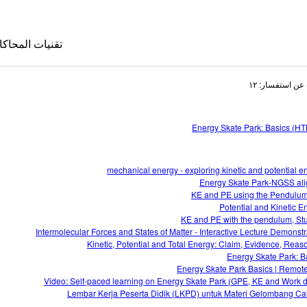
تقنيات المحاكا
عن استفسار: ١٢
Energy Skate Park: Basics (H
mechanical energy - exploring kinetic and potential e
Energy Skate Park-NGSS al
KE and PE using the Pendulu
Potential and Kinetic E
تقنيات المحا
KE and PE with the pendulum, St
le Sims
Intermolecular Forces and States of Matter - Interactive Lecture Demonstr
Kinetic, Potential and Total Energy: Claim, Evidence, Reas
Energy Skate Park: B
Energy Skate Park Basics | Remot
Video: Self-paced learning on Energy Skate Park (GPE, KE and Work 
Lembar Kerja Peserta Didik (LKPD) untuk Materi Gelombang C