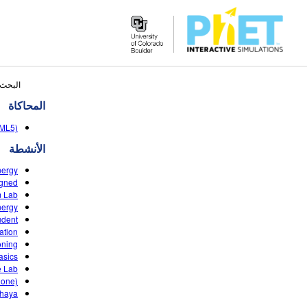
Search
البحث 
the
المحاكاة
PhET
Website
TML5)
الأنشطة
nergy
igned
m Lab
nergy
udent
ation
oning
asics
e Lab
done)
ahaya