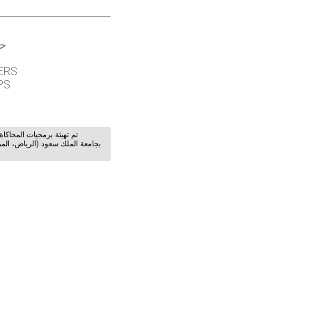
حو
ERS
PS
تم تهيئة برمجيات المحاكا
بجامعة الملك سعود (الرياض، الم