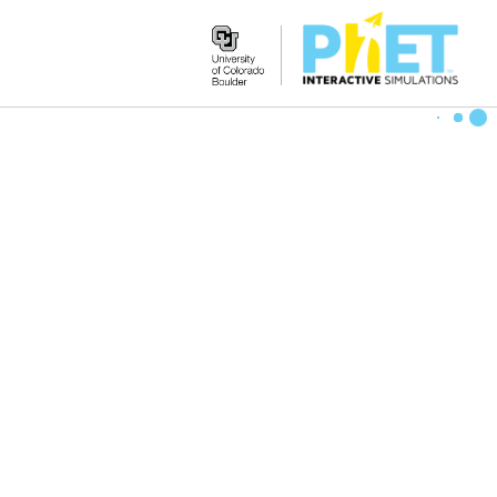
Search
the
PhET
Website