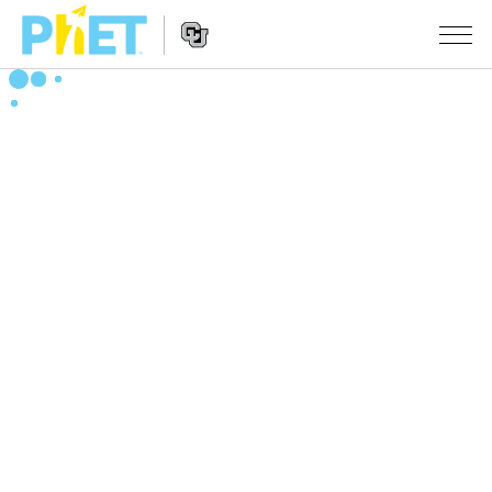
搜
尋
PhET
Website
教學
網
Navigation
站
所有模擬教材
STUDIO
About Studio
活動
物理
Customizable Sims
數學
瀏覽活動
研究
Start a Free Trial
化學
分享您的活動
倡議計劃
Purchase a License
地球科學
Activity Contribution Guidelines
包容性輔助設計
登入 / 註冊
生物
Virtual Workshops
PhET 全球社群
登入 / 註冊
Professional Learning with PhET
翻譯教學主題
Data Fluency