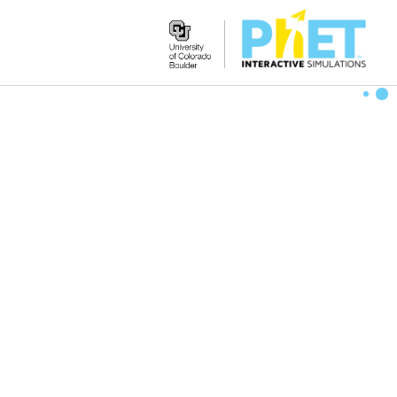
Search
the
PhET
Website