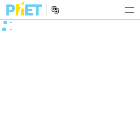
搜
索
PhET
Website
仿真程序
网
Navigation
站
All Sims
STUDIO
物理
About Studio
TEACHING
Customizable Sims
数学
浏览
搜索
Start a Free Trial
化学
分享你的活动
INITIATIVES
Purchase a License
地球科学
Activity Contribution Guidelines
Inclusive Design
登录/注册
生物
Virtual Workshops
PhET Global
登录/注册
Professional Learning with PhET
翻译仿真程序
Data Fluency