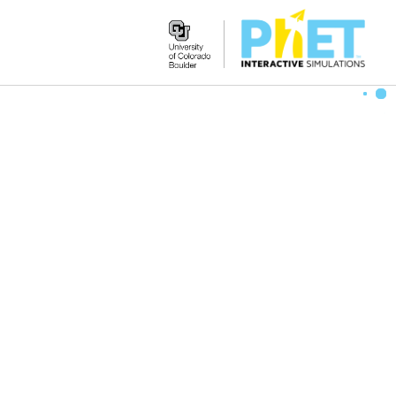
Search
the
PhET
Website