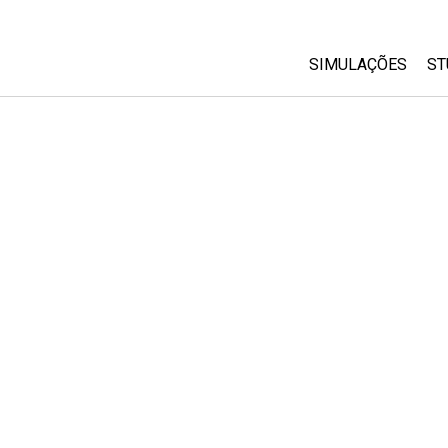
SIMULAÇÕES
ST
All Sims
Física
Matemática
Química
Ciências da Terra
Biologia
Simulações Trad
Customizable Si