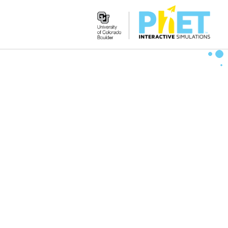
Search
the
PhET
Website