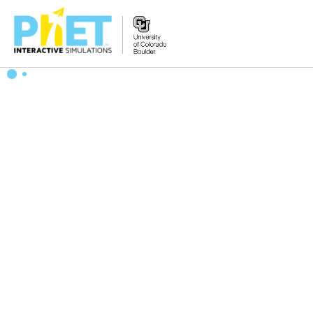
搜
尋
PhET
網
站