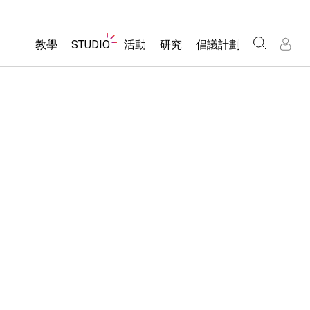
Website
教學
STUDIO
活動
研究
倡議計劃
Navigation
About Studio
所有模擬教材
瀏覽活動
包容性輔助設計
/
/
Customizable Sims
分享您的活動
PhET 全球社群
物理
Start a Free Trial
Activity Contribution Guidelines
Data Fluency
數學
Purchase a License
Virtual Workshops
DEIB in STEM Ed
化學
Professional Learning with PhET
SceneryStack OSE
地球科學
Teaching with PhET
Impact Report
生物
翻譯教學主題
Customizable Sims