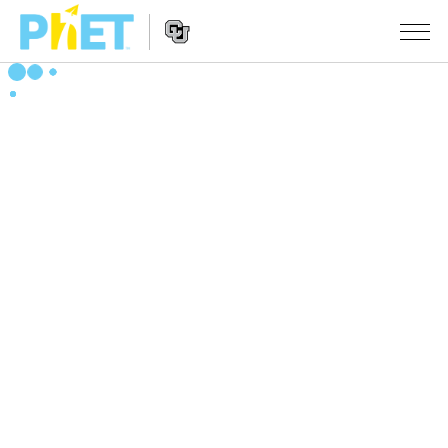
搜
尋
PhET
Website
教學
網
Navigation
站
所有模擬教材
STUDIO
About Studio
活動
物理
Customizable Sims
數學
瀏覽活動
研究
Start a Free Trial
化學
分享您的活動
倡議計劃
Purchase a License
地球科學
Activity Contribution Guidelines
包容性輔助設計
登入 / 註冊
生物
Virtual Workshops
PhET 全球社群
登入 / 註冊
Professional Learning with PhET
翻譯教學主題
Data Fluency