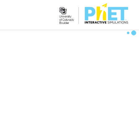
Search
the
PhET
Website