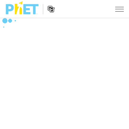
搜
尋
PhET
Website
教學
網
Navigation
站
所有模擬教材
STUDIO
About Studio
活動
物理
Customizable Sims
數學
瀏覽活動
研究
Start a Free Trial
化學
分享您的活動
倡議計劃
Purchase a License
地球科學
Activity Contribution Guidelines
包容性輔助設計
登入 / 註冊
生物
Virtual Workshops
PhET 全球社群
登入 / 註冊
Professional Learning with PhET
翻譯教學主題
Data Fluency