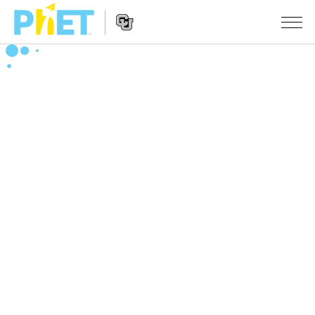
Search
the
PhET
Website
Website
シミュレーション
Navigation
All Sims
STUDIO
物理
About Studio
TEACHING
Customizable Sims
数学
アクティビティ一覧
研究
Start a Free Trial
化学
Contribute an Activity
INITIATIVES
Purchase a License
地球科学
Activity Contribution Guidelines
Inclusive Design
ログイン / 登録
Virtual Workshops
生物
PhET Global
ログイン / 登録
Professional Learning with PhET
翻訳版シミュレーション
Data Fluency