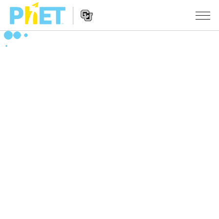
搜
尋
PhET
Website
教學
網
Navigation
站
所有模擬教材
STUDIO
About Studio
活動
物理
Customizable Sims
數學
瀏覽活動
研究
Start a Free Trial
化學
分享您的活動
倡議計劃
Purchase a License
地球科學
Activity Contribution Guidelines
包容性輔助設計
登入 / 註冊
生物
Virtual Workshops
PhET 全球社群
登入 / 註冊
Professional Learning with PhET
翻譯教學主題
Data Fluency