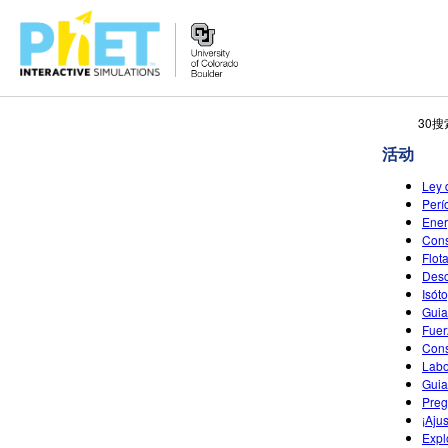
搜
30
索
活动
PhET
网
Ley 
站
Perí
Ener
Cons
Flot
Desc
Isót
Guia
Fuer
Cons
Labo
Guia
Preg
¡Aju
Expl