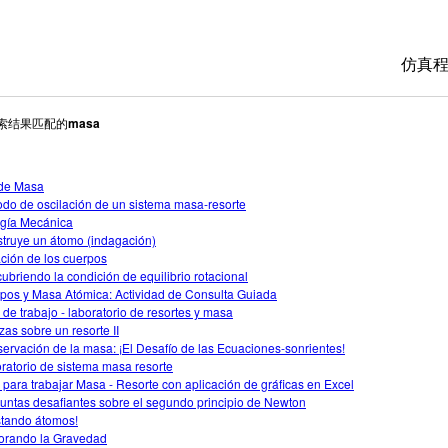
仿真
搜索结果匹配的
masa
All 
物理
de Masa
数学
odo de oscilación de un sistema masa-resorte
化学
gía Mecánica
truye un átomo (indagación)
地球
ación de los cuerpos
ubriendo la condición de equilibrio rotacional
生物
opos y Masa Atómica: Actividad de Consulta Guiada
 de trabajo - laboratorio de resortes y masa
翻译
zas sobre un resorte II
ervación de la masa: ¡El Desafío de las Ecuaciones-sonrientes!
Cus
ratorio de sistema masa resorte
 para trabajar Masa - Resorte con aplicación de gráficas en Excel
untas desafiantes sobre el segundo principio de Newton
stando átomos!
orando la Gravedad