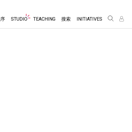
Website
程序
STUDIO
TEACHING
搜索
INITIATIVES
Navigation
录
录
About Studio
浏览
Inclusive Design
Sims
Customizable Sims
PhET Global
分享你的活动
Start a Free Trial
Data Fluency
Activity Contribution Guidelines
Purchase a License
DEIB in STEM Ed
Virtual Workshops
SceneryStack OSE
Professional Learning with PhET
科学
Impact Report
Teaching with PhET
仿真程序
tomizable Sims