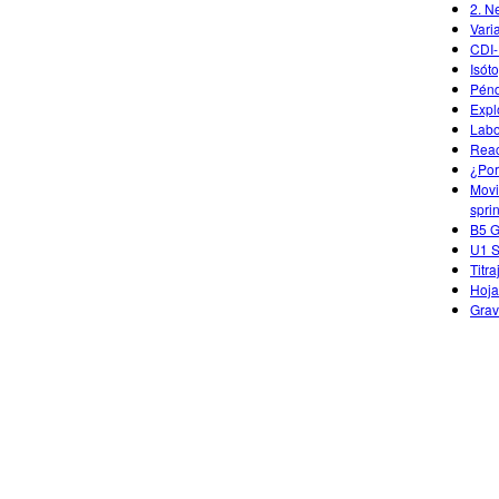
2. N
Vari
CDI-
Isót
Pén
Expl
Labo
Reac
¿Por
Movi
spri
B5 
U1 S
Titra
Hoja
Grav