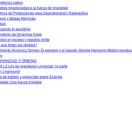
ewtonov zakon
ables relacionadas a la fuerza de gravedad
Hoja de Predicciones para Desintegración Radioactiva
opos y Masas Atómicas
dulo
orando el equilibrio
ratorio de Dinamica lineal
tivo en exceso y reactivo límite
 qué flotan los objetos?
miento Armonico Simple: El pendulo y el resorte (Simple Harmonic Motion:pendu
ng
GRAVEDAD Y ÓRBITAS
6 L2 Ley de gravitación universal 1a parte
ji u harmoniji
s de trabajo y preguntas sobre Energía
edad: Una fuerza invisible