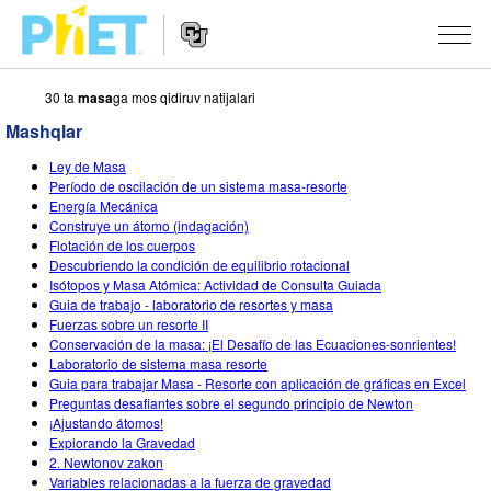
30 ta
masa
ga mos qidiruv natijalari
PhET
veb-
Mashqlar
saytini
Veb-
qidirish
SIMULYATSIYALAR
Ley de Masa
sayt
Período de oscilación de un sistema masa-resorte
Navigatsiyasi
Barcha Simulyatsiyalar
Energía Mecánica
STUDIO
Construye un átomo (indagación)
Flotación de los cuerpos
Fizika
About Studio
O‘QITISH
Descubriendo la condición de equilibrio rotacional
Isótopos y Masa Atómica: Actividad de Consulta Guiada
Matematika
Customizable Sims
Mashqlarni ko‘rish
TADQIQOT
Guia de trabajo - laboratorio de resortes y masa
Fuerzas sobre un resorte II
Kimyo
Start a Free Trial
Mashqlarni Ulashish
TASHABBUSLAR
Conservación de la masa: ¡El Desafío de las Ecuaciones-sonrientes!
Laboratorio de sistema masa resorte
Yer Ilmi
Purchase a License
Activity Contribution Guidelines
Inklyuziv Dizayn
KIRISH / RO‘YXATDAN O‘TISH
Guia para trabajar Masa - Resorte con aplicación de gráficas en Excel
Preguntas desafiantes sobre el segundo principio de Newton
Biologiya
Virtual Seminarlar
PhET Global
¡Ajustando átomos!
Explorando la Gravedad
KIRISH / RO‘YXATDAN O‘TISH
Tarjima Qilingan Simulyatsiyalar
Professional Learning with PhET
Data Fluency
2. Newtonov zakon
Variables relacionadas a la fuerza de gravedad