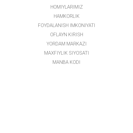
HOMIYLARIMIZ
HAMKORLIK
FOYDALANISH IMKONIYATI
OFLAYN KIRISH
YORDAM MARKAZI
MAXFIYLIK SIYOSATI
MANBA KODI
LITSENZIYALASH
TARJIMONLAR UCHUN
ALOQA
Ushbu platforma
Yoshlar ishlari agentligi
tomonidan oʻzbek tiliga tarjima qilingan.
Loyiha rahbari:
Alisher Sa'dullayev
Ijodiy guruh:
Dilnoza Kattaxanova, Umidulla Sattarov, Isroil Tillaboyev, Shohruhbek
Rustamov