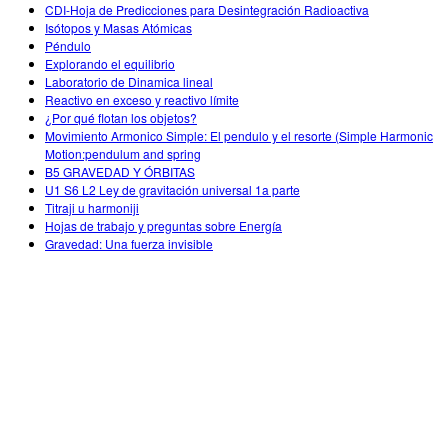
Customizable Sims
Teaching with PhET
CDI-Hoja de Predicciones para Desintegración Radioactiva
STEM ta'limida DEIB
Isótopos y Masas Atómicas
Péndulo
SceneryStack OSE
Explorando el equilibrio
Laboratorio de Dinamica lineal
Impact Report
Reactivo en exceso y reactivo límite
¿Por qué flotan los objetos?
Movimiento Armonico Simple: El pendulo y el resorte (Simple Harmonic
Motion:pendulum and spring
B5 GRAVEDAD Y ÓRBITAS
U1 S6 L2 Ley de gravitación universal 1a parte
Titraji u harmoniji
Hojas de trabajo y preguntas sobre Energía
Gravedad: Una fuerza invisible