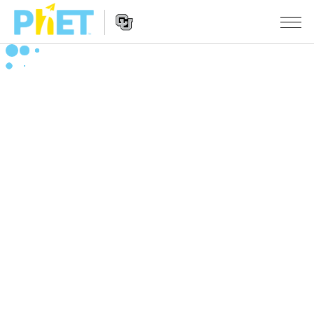
搜
索
PhET
Website
仿真程序
网
Navigation
站
All Sims
STUDIO
物理
About Studio
TEACHING
Customizable Sims
数学
浏览
搜索
Start a Free Trial
化学
分享你的活动
INITIATIVES
Purchase a License
地球科学
Activity Contribution Guidelines
Inclusive Design
登录/注册
生物
Virtual Workshops
PhET Global
登录/注册
Professional Learning with PhET
翻译仿真程序
Data Fluency